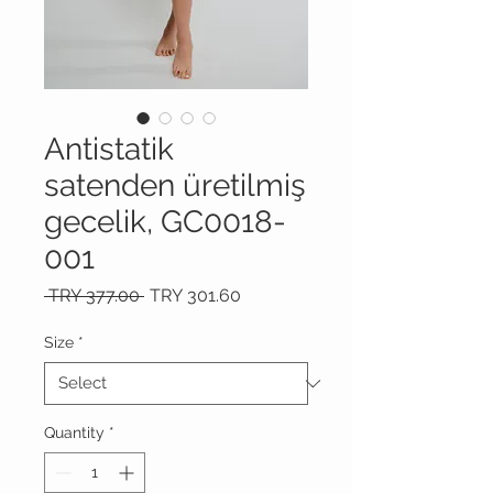
Antistatik
satenden üretilmiş
gecelik, GC0018-
001
Regular
Sale
 TRY 377.00 
TRY 301.60
Price
Price
Size
*
Quantity
*