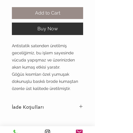
Add to Cart
Buy Now
Antistatik satenden üretilmiş
geceliğimiz, bu işlem sayesinde
vücuda yapışmaz ve üzerinizden
akan kumaş etkisi yaratır.
Göğüs kısımları özel yumuşak
dokunuşlu baskılı brode kumaştan
özenle üst kalitede üretilmiştir.
İade Koşulları
Meriluu
koşulsuz müşteri mutluluğu
politikası benimsemiş bir markadır.
Satın aldığınız ürünleri güvenle iade