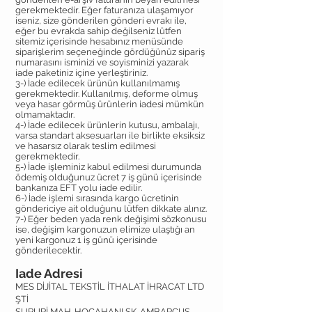
gerekmektedir. Eğer faturanıza ulaşamıyor
iseniz, size gönderilen gönderi evrakı ile,
eğer bu evrakda sahip değilseniz lütfen
sitemiz içerisinde hesabınız menüsünde
siparişlerim seçeneğinde gördüğünüz sipariş
numarasını isminizi ve soyisminizi yazarak
iade paketiniz içine yerleştiriniz.
3-) İade edilecek ürünün kullanılmamış
gerekmektedir. Kullanılmış, deforme olmuş
veya hasar görmüş ürünlerin iadesi mümkün
olmamaktadır.
4-) İade edilecek ürünlerin kutusu, ambalajı,
varsa standart aksesuarları ile birlikte eksiksiz
ve hasarsız olarak teslim edilmesi
gerekmektedir.
5-) İade işleminiz kabul edilmesi durumunda
ödemiş olduğunuz ücret 7 iş günü içerisinde
bankanıza EFT yolu iade edilir.
6-) İade işlemi sırasında kargo ücretinin
göndericiye ait olduğunu lütfen dikkate alınız.
7-) Eğer beden yada renk değişimi sözkonusu
ise, değişim kargonuzun elimize ulaştığı an
yeni kargonuz 1 iş günü içerisinde
gönderilecektir.
Iade Adresi
MES DİJİTAL TEKSTİL İTHALAT İHRACAT LTD
ŞTİ
SURURİ MAH. HOCAHANI SK. AMBARCI IŞ