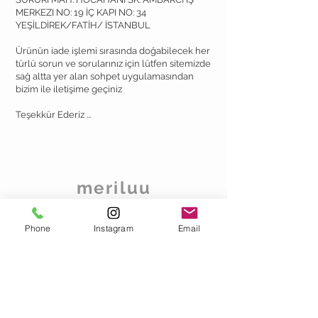
MERKEZI NO: 19 İÇ KAPI NO: 34
YEŞİLDİREK/FATİH/ İSTANBUL
Ürünün iade işlemi sırasında doğabilecek her
türlü sorun ve sorularınız için lütfen sitemizde
sağ altta yer alan sohpet uygulamasından
bizim ile iletişime geçiniz
Teşekkür Ederiz ...
meriluu
Teslimat ve Iade Koşulları
Phone
Instagram
Email
Mesafeli Satis
Sözleşmesi
Hakkımızda
Gizlilik
Bizimle Iletisim Kurun
info@meriluu.com