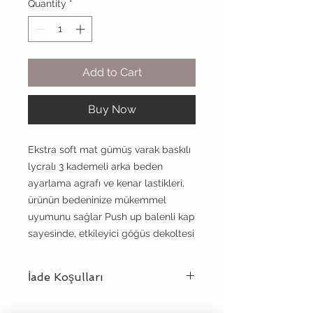
Quantity
*
Add to Cart
Buy Now
Ekstra soft mat gümüş varak baskılı
lycralı 3 kademeli arka beden
ayarlama agrafı ve kenar lastikleri,
ürünün bedeninize mükemmel
uyumunu sağlar Push up balenli kap
sayesinde, etkileyici göğüs dekoltesi
İade Koşulları
Meriluu
koşulsuz müşteri mutluluğu