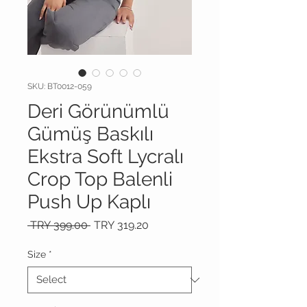
SKU: BT0012-059
Deri Görünümlü
Gümüş Baskılı
Ekstra Soft Lycralı
Crop Top Balenli
Push Up Kaplı
Regular
Sale
 TRY 399.00 
TRY 319.20
Price
Price
Size
*