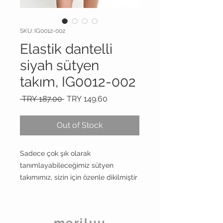
SKU: IG0012-002
Elastik dantelli
siyah sütyen
takım, IG0012-002
Regular
Sale
 TRY 187.00 
TRY 149.60
Price
Price
Out of Stock
Sadece çok şık olarak
tanımlayabileceğimiz sütyen
takımımız, sizin için özenle dikilmiştir
meriluu