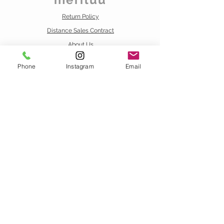
Return Policy
Distance Sales Contract
About Us
Privacy
Phone
Instagram
Email
Contact us
info@meriluu.com
Business Whatsapp
+90 538 020 00 72
VISIT OUR STORE
FOREVER-MERILUU
SURURİ MAH. HOCAHANI SK. AMBARCI IŞ MERKEZI
NO: 19 İÇ KAPI NO: 34 YEŞİLDİREK/FATİH/ İSTANBUL
STAY CONNECTED