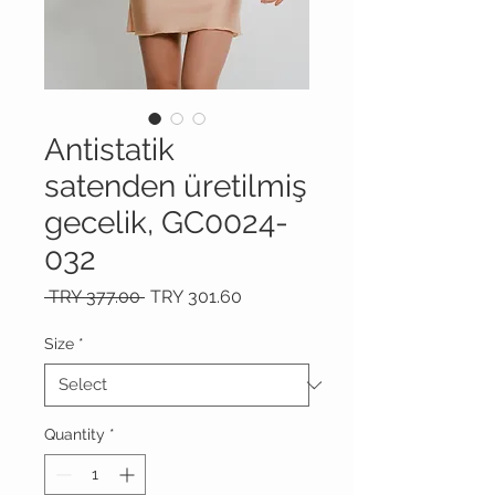
Antistatik
satenden üretilmiş
gecelik, GC0024-
032
Regular
Sale
 TRY 377.00 
TRY 301.60
Price
Price
Size
*
Quantity
*