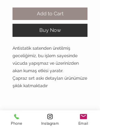
Add to Cart
Buy Now
Antistatik satenden üretilmiş
geceliğimiz, bu işlem sayesinde
vücuda yapışmaz ve üzerinizden
akan kumaş etkisi yaratır.
Çapraz sırt askı detayları ürünümüze
şıklık katmaktadır
meriluu
Phone
Instagram
Email
Return Policy
Distance Sales Contract