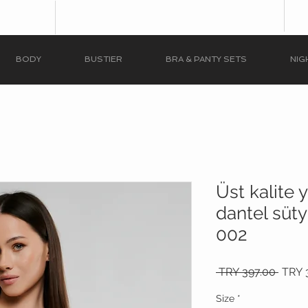
BODY
BUSTIER
BRA & PANTY SETS
NIG
Üst kalite 
dantel süt
002
Regul
 TRY 397.00 
TRY 
Price
Size
*