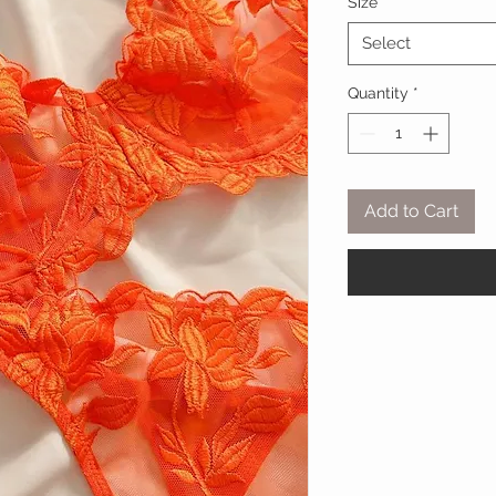
Size
*
Select
Quantity
*
Add to Cart