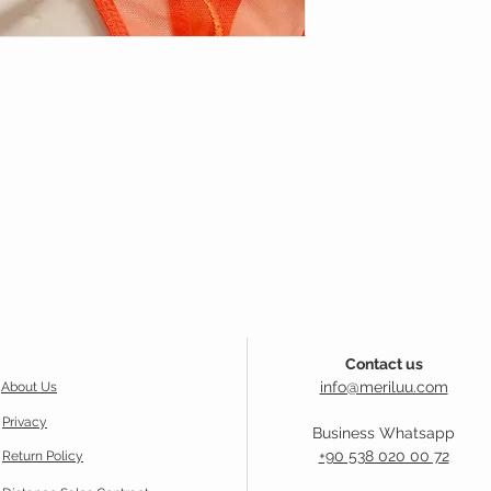
Contact us
info@meriluu.com
About Us
Privacy
Business Whatsapp
+90 538 020 00 72
Return Policy