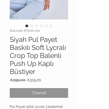
Stok kodu: BT0016-002
Siyah Pul Payet
Baskılı Soft Lycralı
Crop Top Balenli
Push Up Kaplı
Büstiyer
Normal
İndirimli
 ₺399,00 
₺319,20
Fiyat
Fiyat
Tükendi
Pul Payet Işıltılı lycralı 3 kademeli