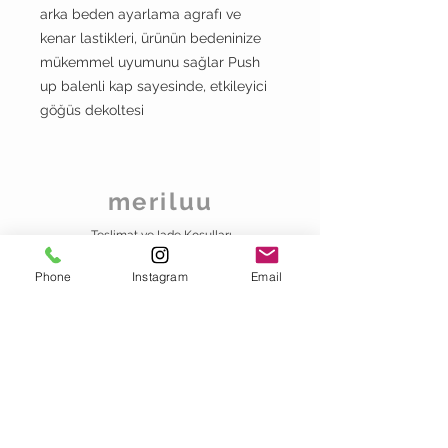
arka beden ayarlama agrafı ve
kenar lastikleri, ürünün bedeninize
mükemmel uyumunu sağlar Push
up balenli kap sayesinde, etkileyici
göğüs dekoltesi
meriluu
Teslimat ve Iade Koşulları
Mesafeli Satis
Sözleşmesi
Phone
Instagram
Email
Hakkımızda
Gizlilik
Bizimle Iletisim Kurun
info@meriluu.com
Whatsapp İşletme Hesabımız
+90 538 020 00 72