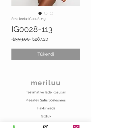
Stok kodu: IG0028-113
IG0028-113
Normal
İndirimli
 ₺359,00 
₺287,20
Fiyat
Fiyat
Tükendi
meriluu
Teslimat ve Iade Koşulları
Mesafeli Satis
Sözleşmesi
Hakkımızda
Gizlilik