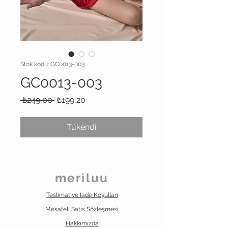
Stok kodu: GC0013-003
GC0013-003
Normal
İndirimli
 ₺249,00 
₺199,20
Fiyat
Fiyat
Tükendi
meriluu
Teslimat ve Iade Koşulları
Mesafeli Satis
Sözleşmesi
Hakkımızda