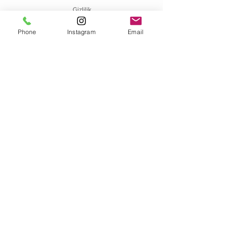
Gizlilik
Phone
Instagram
Email
Bizimle Iletisim Kurun
info@meriluu.com
Whatsapp İşletme Hesabımız
+90 538 020 00 72
Magazamizi Ziyaret Edin
FOREVER-MERILUU
SURURİ MAH. HOCAHANI SK. AMBARCI IŞ MERKEZI
NO: 19 İÇ KAPI NO: 34 YEŞİLDİREK/FATİH/ İSTANBUL
İLETİŞİMDE KALIN
© 2021 by created by MES Dijital