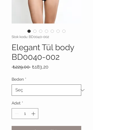
Stok kodu: BD0040-002
Elegant Tül body
BD0040-002
Normal
İndirimli
 ₺229,00 
₺183,20
Fiyat
Fiyat
Beden
*
Adet
*