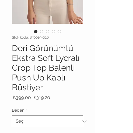
Stok kodu: BT0019-026
Deri Görünümlü
Ekstra Soft Lycralı
Crop Top Balenli
Push Up Kaplı
Büstiyer
Normal
İndirimli
 ₺399,00 
₺319,20
Fiyat
Fiyat
Beden
*