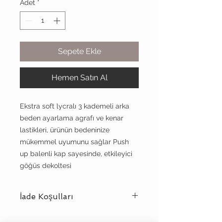
Adet
*
Sepete Ekle
Hemen Satın Al
Ekstra soft lycralı 3 kademeli arka
beden ayarlama agrafı ve kenar
lastikleri, ürünün bedeninize
mükemmel uyumunu sağlar Push
up balenli kap sayesinde, etkileyici
göğüs dekoltesi
İade Koşulları
Meriluu
koşulsuz müşteri mutluluğu