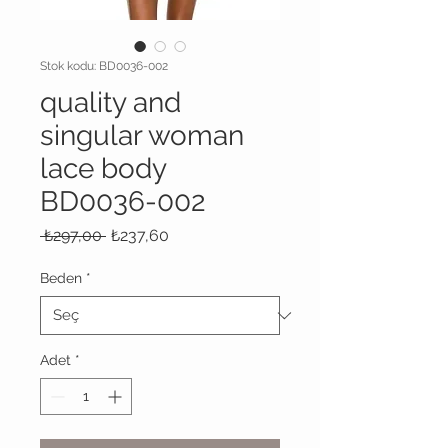
Stok kodu: BD0036-002
quality and
singular woman
lace body
BD0036-002
Normal
İndirimli
 ₺297,00 
₺237,60
Fiyat
Fiyat
Beden
*
Adet
*