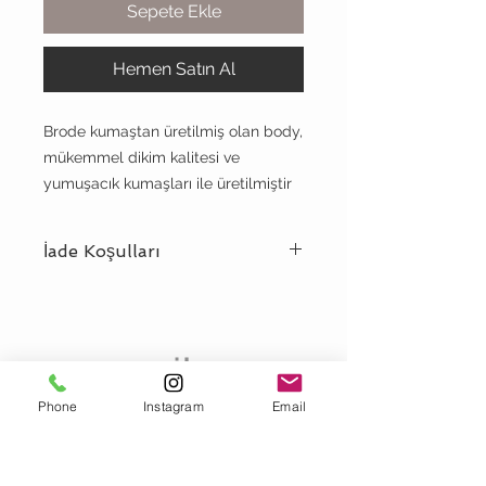
Sepete Ekle
Hemen Satın Al
Brode kumaştan üretilmiş olan body,
mükemmel dikim kalitesi ve
yumuşacık kumaşları ile üretilmiştir
İade Koşulları
Meriluu
koşulsuz müşteri mutluluğu
politikası benimsemiş bir markadır.
Satın aldığınız ürünleri güvenle iade
edip ödeme yaptığınız tutarı geri
meriluu
talep edebilirsiniz
Teslimat ve Iade Koşulları
Phone
Instagram
Email
İadenizi nasıl yapacağınıza ilişkin
Mesafeli Satis
Sözleşmesi
detaylı bilgiyi buraya tıklayarak
Hakkımızda
görebilirsiniz