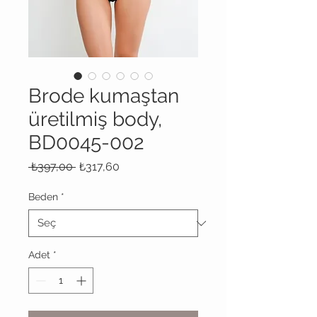
Brode kumaştan
üretilmiş body,
BD0045-002
Normal
İndirimli
 ₺397,00 
₺317,60
Fiyat
Fiyat
Beden
*
Adet
*