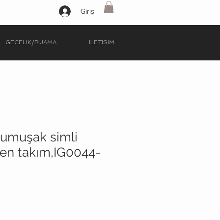
Giriş
GECELIK/PIJAMA
ILETISIM
yumuşak simli
yen takım,IG0044-
İndirimli
Fiyat