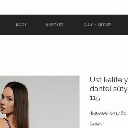
BODY
BUSTIYER
IÇ GİYİM SETLERİ
Üst kalite 
dantel süt
115
Normal
 ₺397,00 
₺317,60
Fiyat
Beden
*