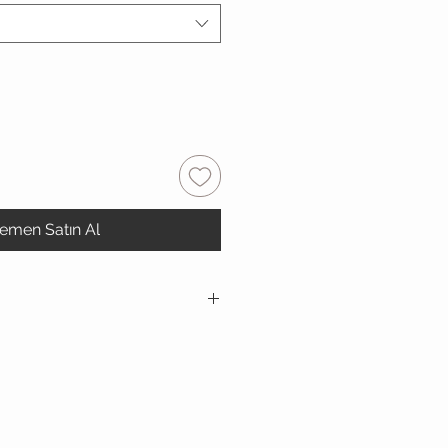
emen Satın Al
şteri mutluluğu
politikası
ır. Satın aldığınız ürünleri
eme yaptığınız tutarı geri talep
ğınıza ilişkin detaylı bilgiyi buraya