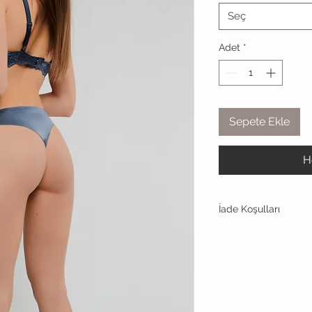
Seç
Adet
*
Sepete Ekle
H
İade Koşulları
Meriluu
koşulsuz mü
benimsemiş bir markad
güvenle iade edip öd
edebilirsiniz
İadenizi nasıl yapaca